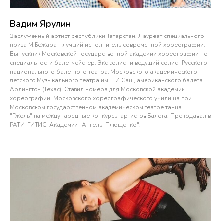
Вадим Ярулин
Заслуженный артист республики Татарстан. Лауреат специального
приза М.Бежара - лучший исполнитель современной хореографии.
Выпускник Московской государственной академии хореографии по
специальности балетмейстер. Экс солист и ведущий солист Русского
национального балетного театра, Московского академического
детского Музыкального театра им.Н.И.Сац., американского балета
Арлингтон (Техас). Ставил номера для Московской академии
хореографии, Московского хореографического училища при
Московском государственном академическом театре танца
"Гжель",на международные конкурсы артистов Балета. Преподавал в
РАТИ-ГИТИС, Академии "Ангелы Плющенко".