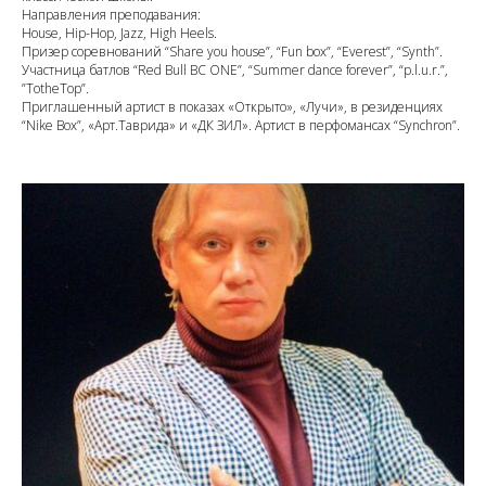
Направления преподавания:
House, Hip-Hop, Jazz, High Heels.
Призер соревнований “Share you house”, “Fun box”, “Everest”, “Synth”.
Участница батлов “Red Bull BC ONE”, “Summer dance forever”, “p.l.u.r.”,
”TotheTop”.
Приглашенный артист в показах «Открыто», «Лучи», в резиденциях
“Nike Box”, «Арт.Таврида» и «ДК ЗИЛ». Артист в перфомансах “Synchron”.