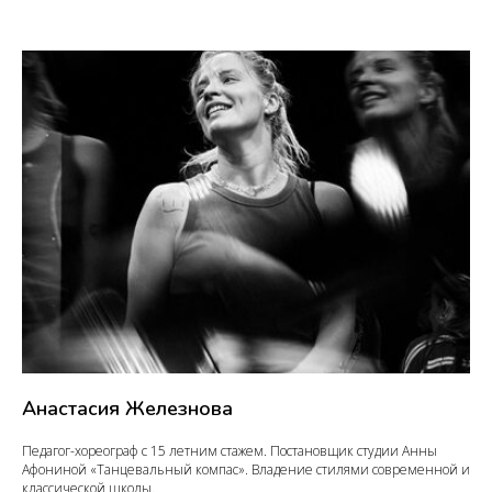
Анастасия Железнова
Педагог-хореограф с 15 летним стажем. Постановщик студии Анны
Афониной «Танцевальный компас». Владение стилями современной и
классической школы.