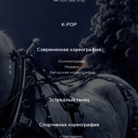
хип хоп, хаус и пр
K-POP
Современная хореография
Контемпорари,
Модерн,
Авторская хореография
Эстрадный танец
Спортивная хореография
Черлидинг;