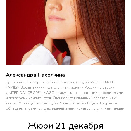
Александра Пахолкина
Руководитель и хореограф танцевальной студии «NEXT DANCE
FAMILY». Воспитанники являются чемпионами России по версии
UNITED DANCE OPEN и AGC, а также, многократными победителями
и призерами чемпионатов. Специалист в уличных направлениях
танцев. Ученица школы-студии Аллы Духовой «Тодес». Лауреат и
обладатель гран-при фестивалей и чемпионатов по уличным танцам
Жюри 21 декабря