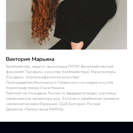
Виктория Марьина
Балетмейстер, педагог, выпускница ГИТИС (Балетмейстерский
факультет. Профиль- искусство балетмейстера), Магистратуры
(Профиль- Хореографическое искусство) .
Преподаватель Московского Губернского колледжа искусств.
Хореограф театра Стаса Намина.
Работает на площадках России со звездами эстрады, участница
перфомансов, мюзиклов и шоу. Золотая и серебряная призерка
чемпионатов мира (Германия, США,Болгария, Россия).
Директор «Театра танца MARVIS».